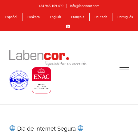
Skip
|
+34 945 109 499
info@labencor.com
to
Español
Euskara
English
Français
Deutsch
Português
content
Día de Internet Segura