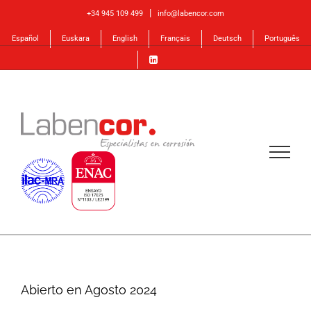
Skip
|
+34 945 109 499
info@labencor.com
to
Español
Euskara
English
Français
Deutsch
Português
content
Abierto en Agosto 2024