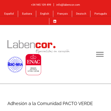
Skip
|
+34 945 109 499
info@labencor.com
to
Español
Euskara
English
Français
Deutsch
Português
content
Adhesión a la Comunidad PACTO VERDE