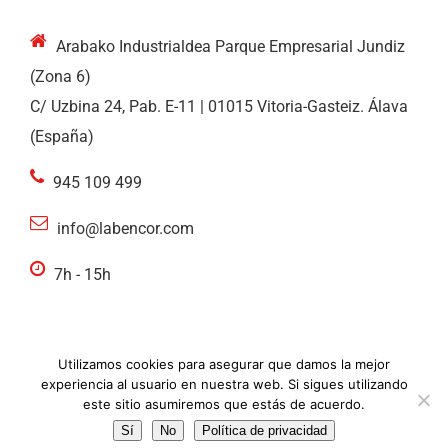
Arabako Industrialdea Parque Empresarial Jundiz
(Zona 6)
C/ Uzbina 24, Pab. E-11 | 01015 Vitoria-Gasteiz. Álava
(España)
945 109 499
info@labencor.com
7h - 15h
Utilizamos cookies para asegurar que damos la mejor
experiencia al usuario en nuestra web. Si sigues utilizando
© ideolab 2020. Todos los derechos reservados |
Aviso
este sitio asumiremos que estás de acuerdo.
legal
|
Política de privacidad
|
Cookies
Sí
No
Política de privacidad