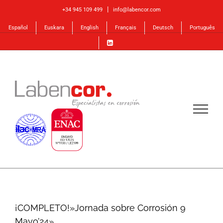
Skip
|
+34 945 109 499
info@labencor.com
to
Español
Euskara
English
Français
Deutsch
Português
content
¡COMPLETO!»Jornada sobre Corrosión 9
Mayo’24»