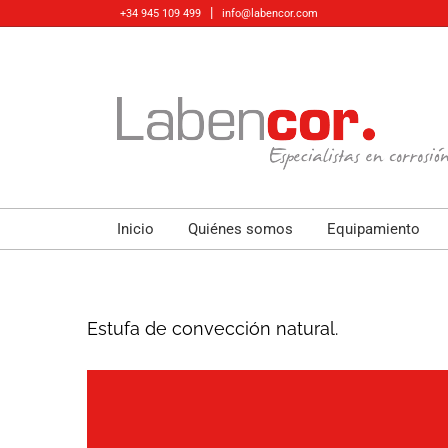
Skip
|
+34 945 109 499
info@labencor.com
to
content
Inicio
Quiénes somos
Equipamiento
Estufa de convección natural.