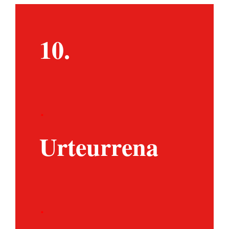
10.
.
Urteurrena
.