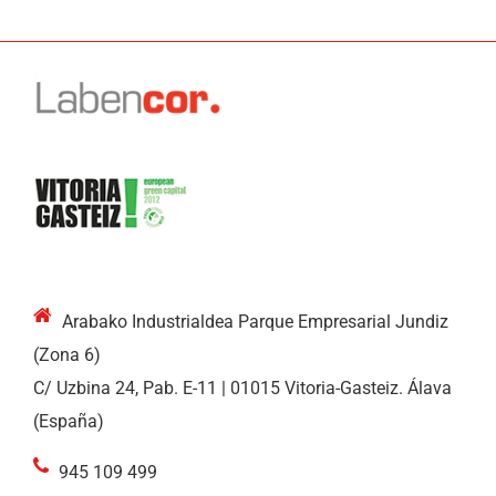
Arabako Industrialdea Parque Empresarial Jundiz
(Zona 6)
C/ Uzbina 24, Pab. E-11 | 01015 Vitoria-Gasteiz. Álava
(España)
945 109 499