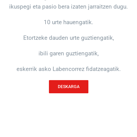
ikuspegi eta pasio bera izaten jarraitzen dugu.
10 urte hauengatik.
Etortzeke dauden urte guztiengatik,
ibili garen guztiengatik,
eskerrik asko Labencorrez fidatzeagatik.
DESKARGA