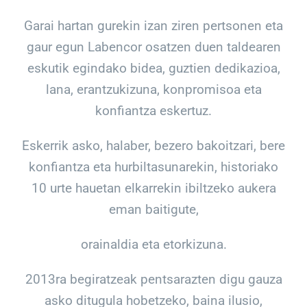
Garai hartan gurekin izan ziren pertsonen eta
gaur egun Labencor osatzen duen taldearen
eskutik egindako bidea, guztien dedikazioa,
lana, erantzukizuna, konpromisoa eta
konfiantza eskertuz.
Eskerrik asko, halaber, bezero bakoitzari, bere
konfiantza eta hurbiltasunarekin, historiako
10 urte hauetan elkarrekin ibiltzeko aukera
eman baitigute,
orainaldia eta etorkizuna.
2013ra begiratzeak pentsarazten digu gauza
asko ditugula hobetzeko, baina ilusio,