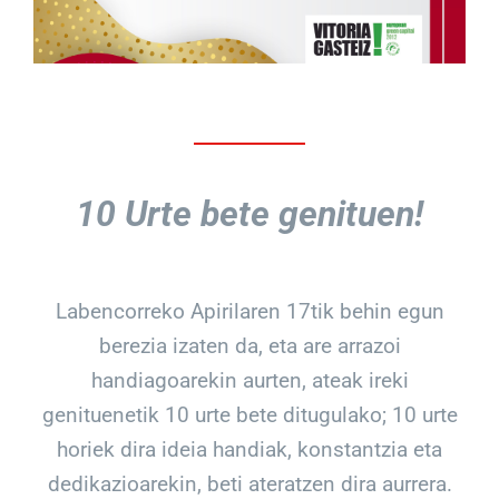
10 Urte bete genituen!
Labencorreko Apirilaren 17tik behin egun
berezia izaten da, eta are arrazoi
handiagoarekin aurten, ateak ireki
genituenetik 10 urte bete ditugulako; 10 urte
horiek dira ideia handiak,
konstantzia eta
dedikazioarekin, beti ateratzen dira aurrera.