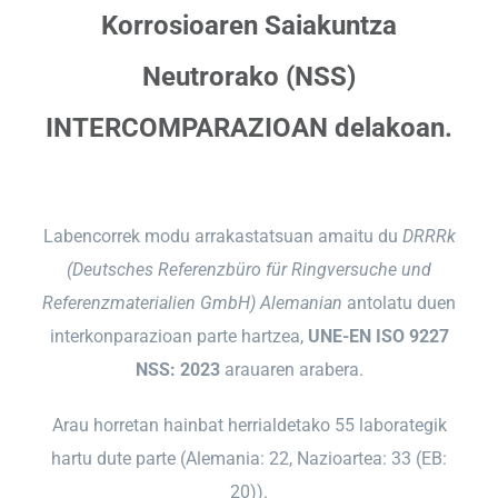
Korrosioaren Saiakuntza
Neutrorako (NSS)
INTERCOMPARAZIOAN delakoan.
Labencorrek modu arrakastatsuan amaitu du
DRRRk
(Deutsches Referenzbüro für Ringversuche und
Referenzmaterialien GmbH) Alemanian
antolatu duen
interkonparazioan parte hartzea,
UNE-EN ISO 9227
NSS: 2023
arauaren arabera.
Arau horretan hainbat herrialdetako 55 laborategik
hartu dute parte (Alemania: 22, Nazioartea: 33 (EB:
20)).