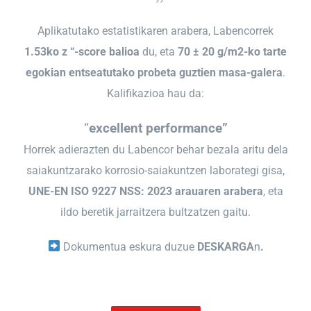
Aplikatutako estatistikaren arabera, Labencorrek
1.53ko z “-score balioa
du, eta
70 ± 20 g/m2-ko tarte
egokian entseatutako probeta guztien masa-galera
.
Kalifikazioa hau da:
“
excellent performance”
Horrek adierazten du Labencor behar bezala aritu dela
saiakuntzarako korrosio-saiakuntzen laborategi gisa,
UNE-EN ISO 9227 NSS: 2023 arauaren arabera
, eta
ildo beretik jarraitzera bultzatzen gaitu.
Dokumentua eskura duzue
DESKARGA
n
.