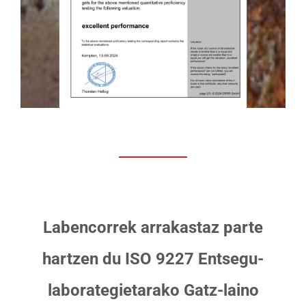
Labencorrek arrakastaz parte
hartzen du ISO 9227 Entsegu-
laborategietarako Gatz-laino