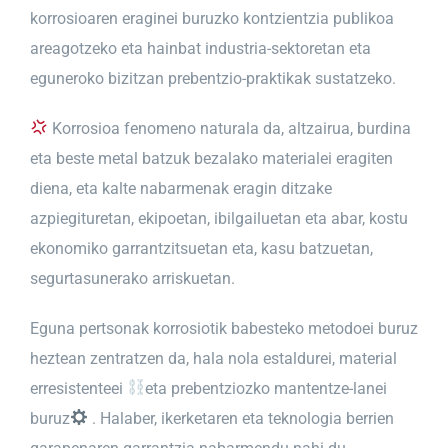
korrosioaren eraginei buruzko kontzientzia publikoa
areagotzeko eta hainbat industria-sektoretan eta
eguneroko bizitzan prebentzio-praktikak sustatzeko.
Korrosioa fenomeno naturala da, altzairua, burdina
eta beste metal batzuk bezalako materialei eragiten
diena, eta kalte nabarmenak eragin ditzake
azpiegituretan, ekipoetan, ibilgailuetan eta abar, kostu
ekonomiko garrantzitsuetan eta, kasu batzuetan,
segurtasunerako arriskuetan.
Eguna pertsonak korrosiotik babesteko metodoei buruz
heztean zentratzen da, hala nola estaldurei, material
erresistenteei
eta prebentziozko mantentze-lanei
buruz
. Halaber, ikerketaren eta teknologia berrien