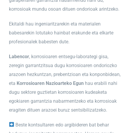
garapenaren garrantzia nabarmendu nahi du,
korrosioak mundu osoan dituen ondorioak arintzeko.
Ekitaldi hau ingeniaritzarekin eta materialen
babesarekin lotutako hainbat erakunde eta elkarte
profesionalek babesten dute.
Labencor
, korrosioaren entsegu-laborategi gisa,
zeregin garrantzitsua dugu korrosioaren ondoriozko
arazoen hezkuntzan, prebentzioan eta konponbidean,
eta
Korrosioaren Nazioarteko Egun
hau erabili nahi
dugu sektore guztietan korrosioaren kudeaketa
egokiaren garrantzia nabarmentzeko eta korrosioak
eragiten dituen arazoei buruz sentsibilizatzeko.
Beste kontsultaren edo argibideren bat behar