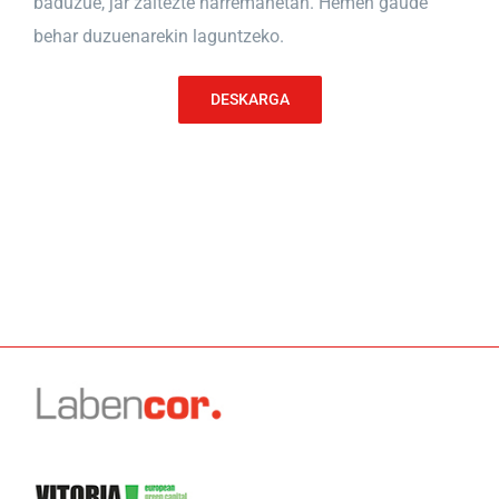
baduzue, jar zaitezte harremanetan. Hemen gaude
behar duzuenarekin laguntzeko.
DESKARGA