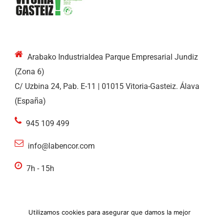
Arabako Industrialdea Parque Empresarial Jundiz
(Zona 6)
C/ Uzbina 24, Pab. E-11 | 01015 Vitoria-Gasteiz. Álava
(España)
945 109 499
info@labencor.com
7h - 15h
Utilizamos cookies para asegurar que damos la mejor