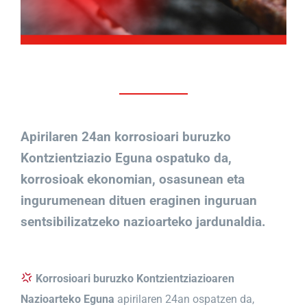
Apirilaren 24an korrosioari buruzko
Kontzientziazio Eguna ospatuko da,
korrosioak ekonomian, osasunean eta
ingurumenean dituen eraginen inguruan
sentsibilizatzeko nazioarteko jardunaldia.
Korrosioari buruzko Kontzientziazioaren
Nazioarteko Eguna
apirilaren 24an ospatzen da,