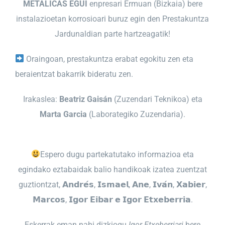
METÁLICAS EGUI
enpresari Ermuan (Bizkaia) bere
instalazioetan korrosioari buruz egin den Prestakuntza
Jardunaldian parte hartzeagatik!
Oraingoan, prestakuntza erabat egokitu zen eta
beraientzat bakarrik bideratu zen.
Irakaslea:
Beatriz Gaisán
(Zuzendari Teknikoa) eta
Marta Garcia
(Laborategiko Zuzendaria).
Espero dugu partekatutako informazioa eta
egindako eztabaidak balio handikoak izatea zuentzat
guztiontzat, 𝗔𝗻𝗱𝗿𝗲́𝘀, 𝗜𝘀𝗺𝗮𝗲𝗹, 𝗔𝗻𝗲, 𝗜𝘃𝗮́𝗻, 𝗫𝗮𝗯𝗶𝗲𝗿,
𝗠𝗮𝗿𝗰𝗼𝘀, 𝗜𝗴𝗼𝗿 𝗘𝗶𝗯𝗮𝗿 𝗲 𝗜𝗴𝗼𝗿 𝗘𝘁𝘅𝗲𝗯𝗲𝗿𝗿𝗶𝗮.
Eskerrak eman nahi dizkiogu
Igor Etxeberriari
bere