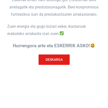
arretagatik eta prestutasunagatik. Bere konpromisoa
funtsezkoa izan da prestakuntzaren arrakastarako.
Zuen energia eta gogo biziari esker, ikastaroak
erabateko arrakasta izan zuen.
Hurrengora arte eta ESKERRIK ASKO
!
DESKARGA