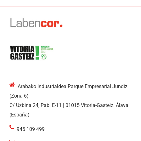
Arabako Industrialdea Parque Empresarial Jundiz
(Zona 6)
C/ Uzbina 24, Pab. E-11 | 01015 Vitoria-Gasteiz. Álava
(España)
945 109 499