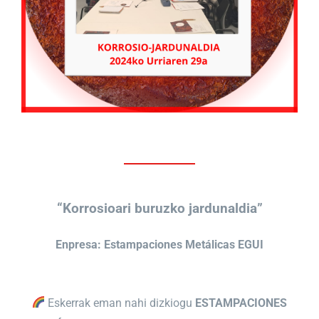
“Korrosioari buruzko jardunaldia”
Enpresa: Estampaciones Metálicas EGUI
Eskerrak eman nahi dizkiogu
ESTAMPACIONES