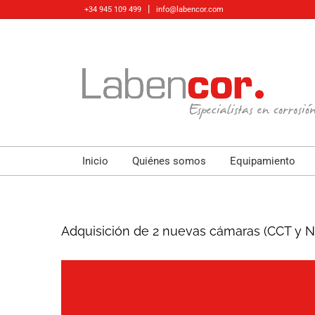
Skip
|
+34 945 109 499
info@labencor.com
to
content
Inicio
Quiénes somos
Equipamiento
Adquisición de 2 nuevas cámaras (CCT y 