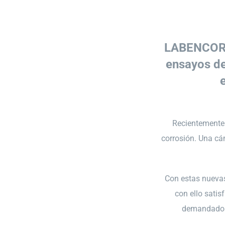
LABENCOR a
ensayos de
Recientemente 
corrosión. Una c
Con estas nuevas
con ello satis
demandados 