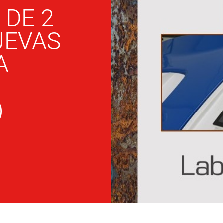
 DE 2
UEVAS
A
)