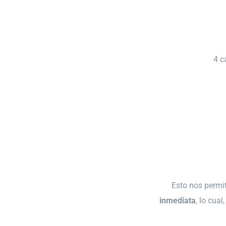
4 c
Esto nos permi
inmediata
, lo cua