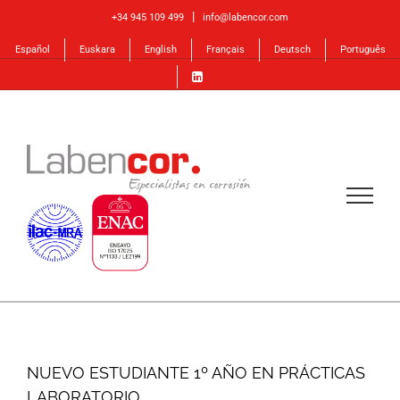
Skip
|
+34 945 109 499
info@labencor.com
to
Español
Euskara
English
Français
Deutsch
Português
content
NUEVO ESTUDIANTE 1º AÑO EN PRÁCTICAS
LABORATORIO