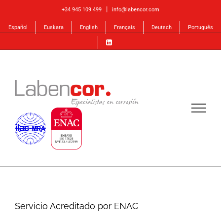
Skip
|
+34 945 109 499
info@labencor.com
to
Español
Euskara
English
Français
Deutsch
Português
content
Servicio Acreditado por ENAC