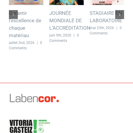
Garantir
JOURNÉE
STAGIAIRE EN
S
l’excellence de
MONDIALE DE
LABORATOIRE
L
chaque
L’ACCRÉDITATION
mai 25th, 2026
|
0
m
Comments
C
matériau
juin 9th, 2026
|
0
Comments
juillet 2nd, 2026
|
0
Comments