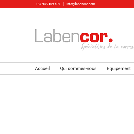
Skip
|
+34 945 109 499
info@labencor.com
to
content
Accueil
Qui sommes-nous
Équipement