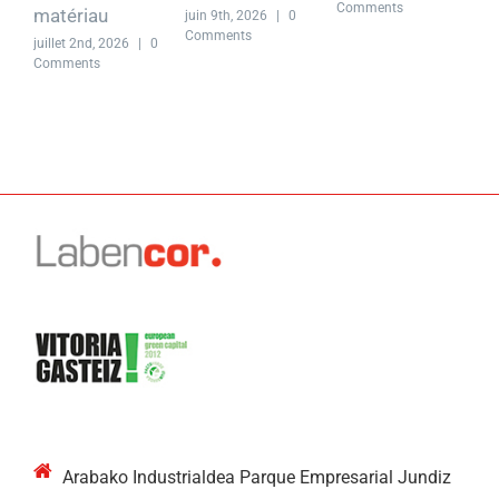
Comments
C
matériau
juin 9th, 2026
|
0
Comments
juillet 2nd, 2026
|
0
Comments
Arabako Industrialdea Parque Empresarial Jundiz