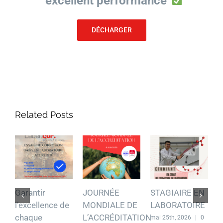
“excellent performance”
DÉCHARGER
Related Posts
Garantir
JOURNÉE
STAGIAIRE EN
S
l’excellence de
MONDIALE DE
LABORATOIRE
L
chaque
L’ACCRÉDITATION
mai 25th, 2026
|
0
m