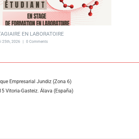
TAGIAIRE EN LABORATOIRE
STAGIAI
i 25th, 2026
|
0 Comments
mai 5th, 20
rque Empresarial Jundiz (Zona 6)
15 Vitoria-Gasteiz. Álava (España)