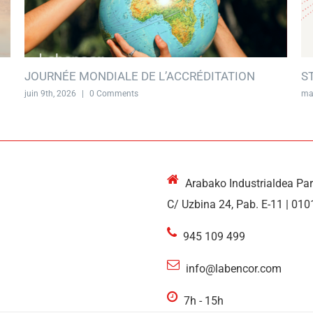
JOURNÉE MONDIALE DE L’ACCRÉDITATION
S
juin 9th, 2026
|
0 Comments
ma
Arabako Industrialdea Pa
C/ Uzbina 24, Pab. E-11 | 010
945 109 499
info@labencor.com
7h - 15h