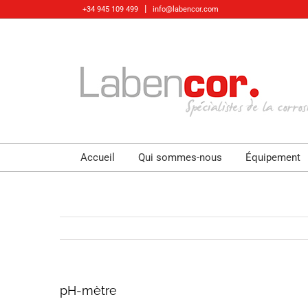
Skip
|
+34 945 109 499
info@labencor.com
to
content
Accueil
Qui sommes-nous
Équipement
pH-mètre