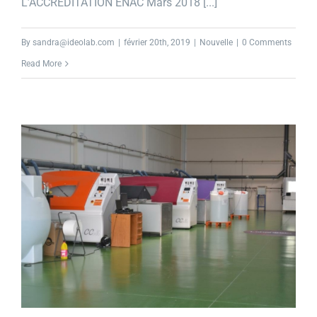
L’ACCRÉDITATION ENAC Mars 2018 [...]
By
sandra@ideolab.com
|
février 20th, 2019
|
Nouvelle
|
0 Comments
Read More