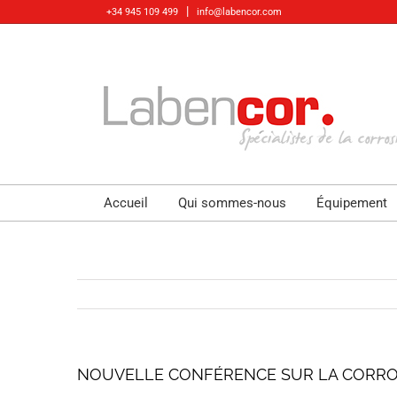
Skip
|
+34 945 109 499
info@labencor.com
to
content
Accueil
Qui sommes-nous
Équipement
NOUVELLE CONFÉRENCE SUR LA CORRO