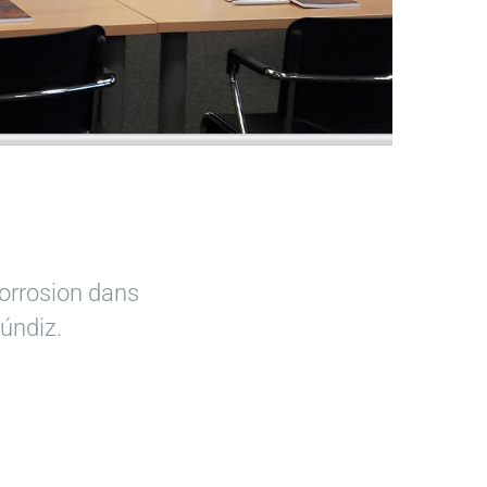
corrosion dans
Júndiz.