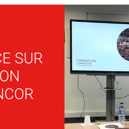
E SUR
ION
NCOR
8