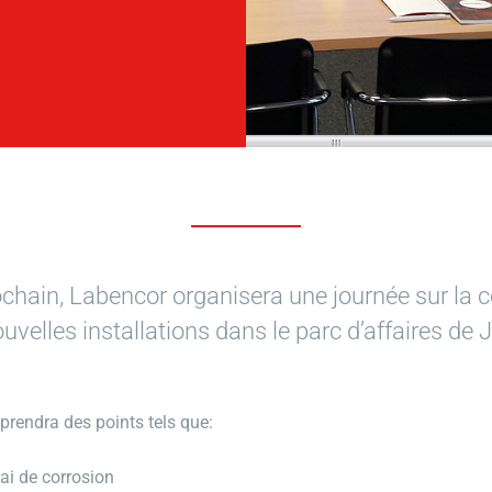
chain, Labencor organisera une journée sur la 
uvelles installations dans le parc d’affaires de 
prendra des points tels que:
ai de corrosion